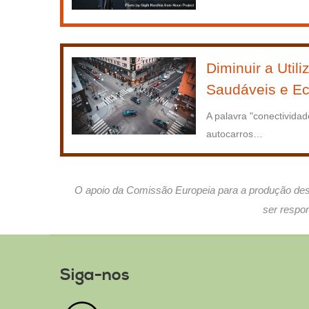
Diminuir a Uti
Saudáveis e E
A palavra "conectivida
autocarros
…
O apoio da Comissão Europeia para a produção dest
ser respon
Siga-nos