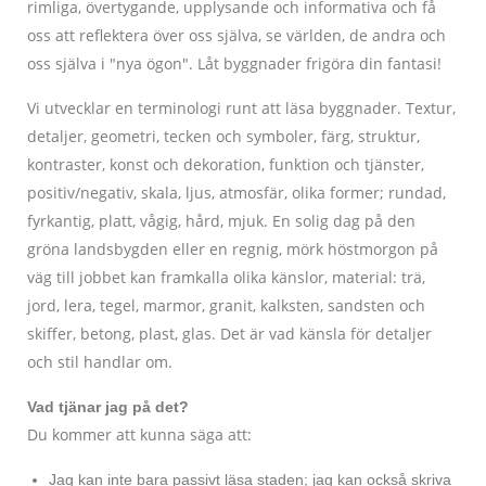
rimliga, övertygande, upplysande och informativa och få
oss att reflektera över oss själva, se världen, de andra och
oss själva i "nya ögon". Låt byggnader frigöra din fantasi!
Vi utvecklar en terminologi runt att läsa byggnader. Textur,
detaljer, geometri, tecken och symboler, färg, struktur,
kontraster, konst och dekoration, funktion och tjänster,
positiv/negativ, skala, ljus, atmosfär, olika former; rundad,
fyrkantig, platt, vågig, hård, mjuk. En solig dag på den
gröna landsbygden eller en regnig, mörk höstmorgon på
väg till jobbet kan framkalla olika känslor, material: trä,
jord, lera, tegel, marmor, granit, kalksten, sandsten och
skiffer, betong, plast, glas. Det är vad känsla för detaljer
och stil handlar om.
Vad tjänar jag på det?
Du kommer att kunna säga att:
Jag kan inte bara passivt läsa staden; jag kan också skriva