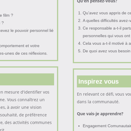
Qu'en pensez-vous
?
Qu'avez vous appris de c
e film ?
A quelles difficultés avez
i ?
Ce responsable a-t-il part
evez le pouvoir personnel lié
personnelles qui vous ont
Cela vous a-t-il motivé à a
comportement et votre
De quoi avez vous besoin 
es-unes de ces réflexions.
Inspirez vous
en mesure d'identifier vos
En relevant ce défi, vous v
ome. Vous connaîtrez un
dans la communauté.
es, à avoir une vision
Que vais-je apprendre?
 souhaité, de préférence
re, des activités communes
Engagement Comunautair
it.