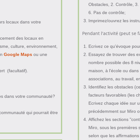
Obstacles, 2. Contrôle, 3.
6. Pas de contrôle;
Imprimez/ouvrez les instruc
eurs locaux dans votre
Pendant l'activité (peut se 
lacement des locaux en
isme, culture, environnement,
Ecrivez ce qu'évoque pour 
ion
Google Maps
ou une
Essayez de trouver des ex
nombre possible des 8 nive
 (facultatif).
maison, à l'école ou dans
associations, au travail, e
Identifiez les obstacles (
facteurs favorables (les c
les dans votre communauté?
Ecrivez chaque idée sur u
précédemment sur Miro o
 communauté qui pourrait être
Affichez les sections "con
Miro, sous les premières s
selon que les affirmation