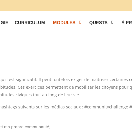
GIE
CURRICULUM
MODULES
QUESTS
À P
'il est significatif. Il peut toutefois exiger de maîtriser certaine
bitudes. Ces exercices permettent de mobiliser les citoyens pour qu
tudes civiques tout au long de leur vie.
les hashtags suivants sur les médias sociaux : #communitychallenge #
e et ma propre communauté;