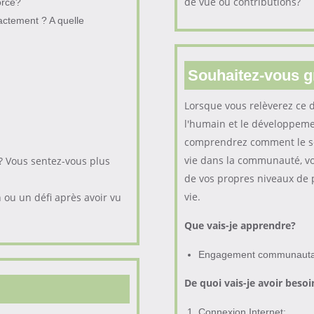
de vue ou contributions?
orce?
actement ? A quelle
Souhaitez-vous g
Lorsque vous relèverez ce d
l'humain et le développeme
comprendrez comment le sou
vie dans la communauté, vo
 ? Vous sentez-vous plus
de vos propres niveaux de p
vie.
n ou un défi après avoir vu
Que vais-je apprendre?
Engagement communauta
De quoi vais-je avoir besoi
Connexion Internet;